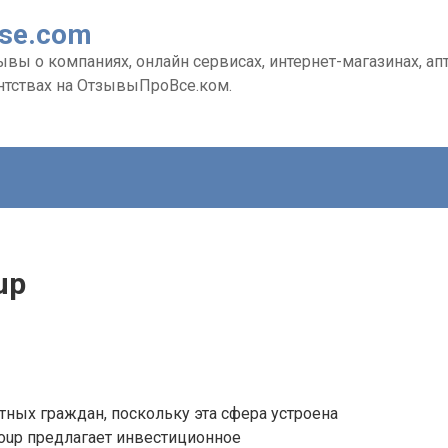
Vse.com
ы о компаниях, онлайн сервисах, интернет-магазинах, апте
нтствах на ОтзывыПроВсе.ком.
up
ных граждан, поскольку эта сфера устроена
Group предлагает инвестиционное