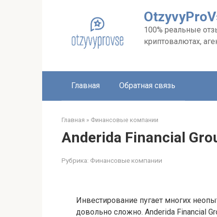
Перейти
OtzyvyPro
к
контенту
100% реальные отзыв
криптовалютах, аге
Главная
Обратная связь
Главная
»
Финансовые компании
Anderida Financial Gro
Рубрика:
Финансовые компании
Инвестирование пугает многих неопыт
довольно сложно. Anderida Financial 