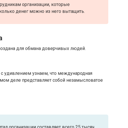
трудникам организации, которые
колько денег можно из него вытащить.
а
p создана для обмана доверчивых людей.
с удивлением узнаем, что международная
 самом деле представляет собой незамысловатое
итал организации составляет всего 25 тысяч