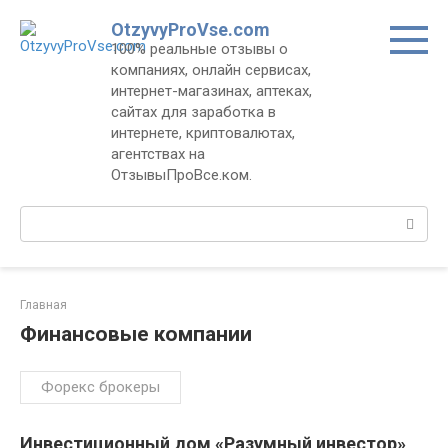
Перейти
OtzyvyProVse.com
к
100% реальные отзывы о
контенту
компаниях, онлайн сервисах,
интернет-магазинах, аптеках,
сайтах для заработка в
интернете, криптовалютах,
агентствах на
ОтзывыПроВсе.ком.
Поиск:
Главная
Финансовые компании
Форекс брокеры
Инвестиционный дом «Разумный инвестор»