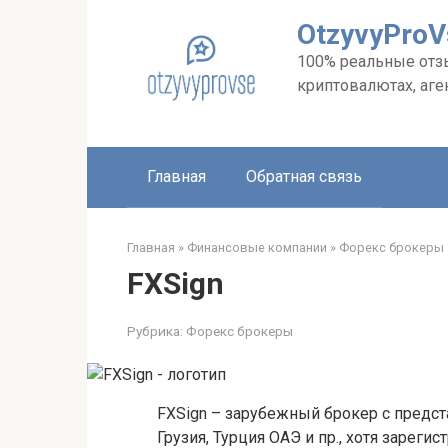
Перейти
OtzyvyPro
к
контенту
100% реальные отзыв
криптовалютах, аге
Главная
Обратная связь
Главная
»
Финансовые компании
»
Форекс брокеры
FXSign
Рубрика:
Форекс брокеры
FXSign – зарубежный брокер с предст
Грузия, Турция ОАЭ и пр., хотя зарег