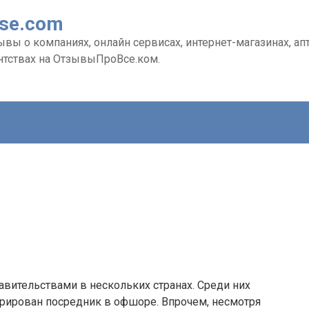
Vse.com
ы о компаниях, онлайн сервисах, интернет-магазинах, апте
нтствах на ОтзывыПроВсе.ком.
авительствами в нескольких странах. Среди них
истрирован посредник в офшоре. Впрочем, несмотря