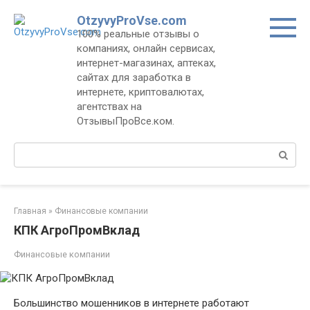
Перейти
OtzyvyProVse.com
к
100% реальные отзывы о
контенту
компаниях, онлайн сервисах,
интернет-магазинах, аптеках,
сайтах для заработка в
интернете, криптовалютах,
агентствах на
ОтзывыПроВсе.ком.
Поиск:
Главная
»
Финансовые компании
КПК АгроПромВклад
Финансовые компании
Большинство мошенников в интернете работают