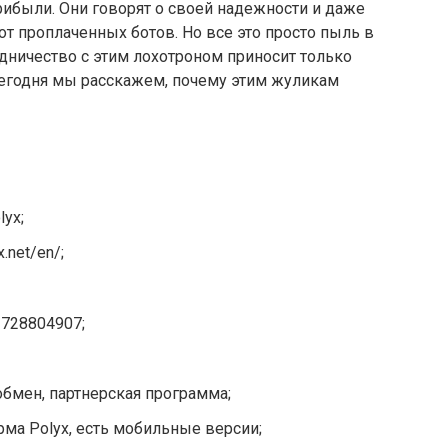
ибыли. Они говорят о своей надежности и даже
 проплаченных ботов. Но все это просто пыль в
удничество с этим лохотроном приносит только
егодня мы расскажем, почему этим жуликам
yx;
.net/en/;
3728804907;
 обмен, партнерская программа;
рма Polyx, есть мобильные версии;