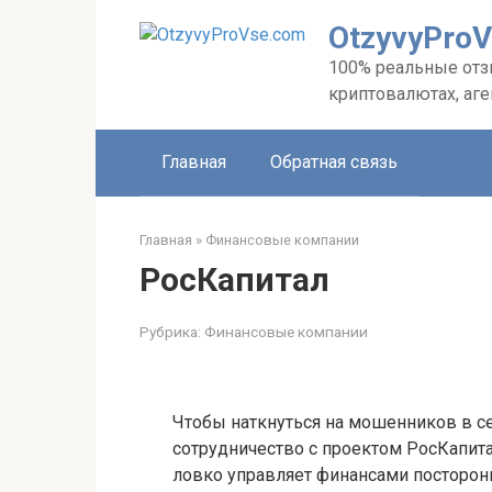
Перейти
OtzyvyPro
к
контенту
100% реальные отзы
криптовалютах, аг
Главная
Обратная связь
Главная
»
Финансовые компании
РосКапитал
Рубрика:
Финансовые компании
Чтобы наткнуться на мошенников в се
сотрудничество с проектом РосКапита
ловко управляет финансами посторонн