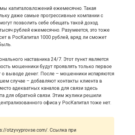
мы капиталовложений ежемесячно. Такая
ольку даже самые прогрессивные компании с
гут позволить себе обещать такой доход.
ысяч рублей ежемесячно. Разумеется, это тоже
сет в РосКапитал 1000 рублей, вряд ли сможет
быль.
нального наставника 24/7. Этот пункт является
ность мошенники будут проявлять только первое
ет о выводе денег. После – мошенники испаряются
дшем случае – добавляют контакты клиента в
место адекватных каналов для связи здесь
ета для обратной связи. Этим жулики решили
централизованного офиса у РосКапитал тоже нет.
://otzyvyprovse.com/. Ссылка при