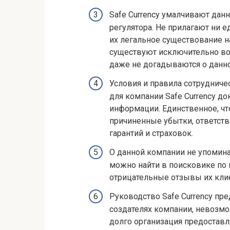
Safe Currency умалчивают данн
регулятора. Не прилагают ни 
их легальное существование н
существуют исключительно во
даже не догадываются о данно
Условия и правила сотруднич
для компании Safe Currency д
информации. Единственное, что
причиненные убытки, ответстве
гарантий и страховок.
О данной компании не упомина
можно найти в поисковике по 
отрицательные отзывы их кли
Руководство Safe Currency пр
создателях компании, невозмож
долго организация предоставля