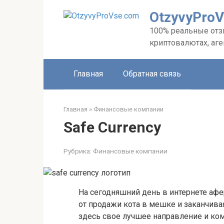
Перейти
OtzyvyPro
к
контенту
100% реальные отзы
криптовалютах, аг
Главная
Обратная связь
Главная
»
Финансовые компании
Safe Currency
Рубрика:
Финансовые компании
На сегодняшний день в интернете афе
от продажи кота в мешке и заканчив
здесь свое лучшее направление и комп