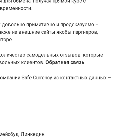
 для обмена, получая прямой курс с
временности.
cy довольно примитивно и предсказуемо –
акже на внешние сайты якобы партнеров,
торе.
количество самодельных отзывов, которые
вольных клиентов.
Обратная связь
 компании Safe Currency из контактных данных –
 Фейсбук, Линкедин.