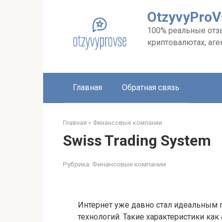
Перейти
OtzyvyPro
к
контенту
100% реальные отзыв
криптовалютах, аге
Главная
Обратная связь
Главная
»
Финансовые компании
Swiss Trading System
Рубрика:
Финансовые компании
Интернет уже давно стал идеальным
технологий. Такие характеристики ка