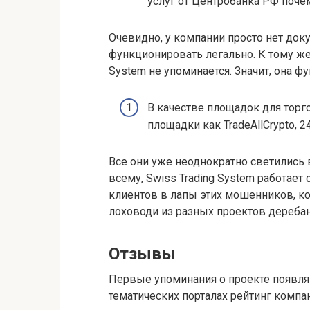
услуг от Центробанка РФ поче
Очевидно, у компании просто нет до
функционировать легально. К тому же,
System не упоминается. Значит, она ф
В качестве площадок для тор
площадки как TradeAllCrypto, 24
Все они уже неоднократно светились 
всему, Swiss Trading System работает
клиентов в лапы этих мошенников, к
лоховоди из разных проектов дереба
Отзывы
Первые упоминания о проекте появляю
тематических порталах рейтинг компан