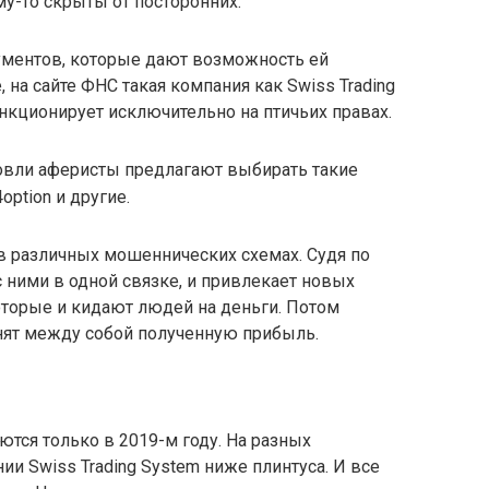
му-то скрыты от посторонних.
кументов, которые дают возможность ей
 на сайте ФНС такая компания как Swiss Trading
ункционирует исключительно на птичьих правах.
говли аферисты предлагают выбирать такие
option и другие.
в различных мошеннических схемах. Судя по
 с ними в одной связке, и привлекает новых
оторые и кидают людей на деньги. Потом
нят между собой полученную прибыль.
тся только в 2019-м году. На разных
ии Swiss Trading System ниже плинтуса. И все