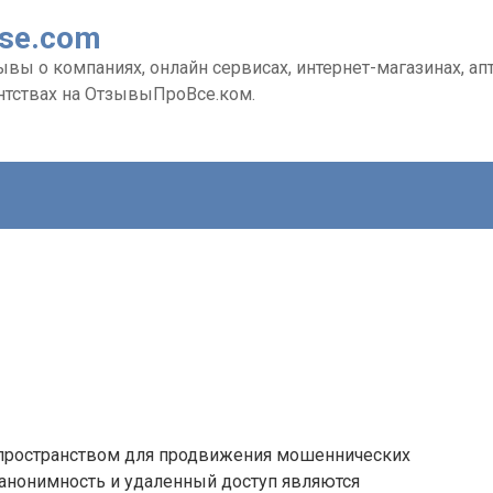
Vse.com
ы о компаниях, онлайн сервисах, интернет-магазинах, апте
нтствах на ОтзывыПроВсе.ком.
 пространством для продвижения мошеннических
к анонимность и удаленный доступ являются