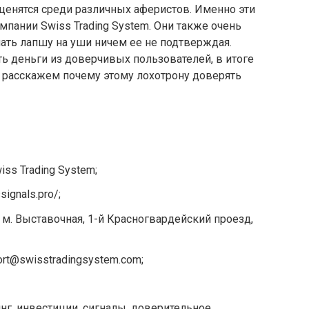
енятся среди различных аферистов. Именно эти
мпании Swiss Trading System. Они также очень
ть лапшу на уши ничем ее не подтверждая.
ь деньги из доверчивых пользователей, в итоге
ы расскажем почему этому лохотрону доверять
ss Trading System;
ignals.pro/;
 м. Выставочная, 1-й Красногвардейский проезд,
rt@swisstradingsystem.com;
нг, инвестиции, сигналы, доверительное