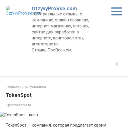
Перейти
OtzyvyProVse.com
к
100% реальные отзывы о
контенту
компаниях, онлайн сервисах,
интернет-магазинах, аптеках,
сайтах для заработка в
интернете, криптовалютах,
агентствах на
ОтзывыПроВсе.ком.
Поиск:
Главная
»
Криптовалюта
TokenSpot
Криптовалюта
TokenSpot — компания, которая предлагает своим