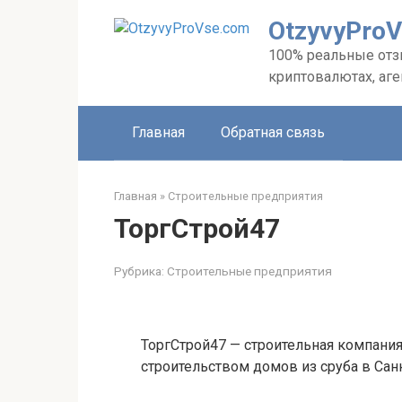
Перейти
OtzyvyPro
к
контенту
100% реальные отзы
криптовалютах, аг
Главная
Обратная связь
Главная
»
Строительные предприятия
ТоргСтрой47
Рубрика:
Строительные предприятия
ТоргСтрой47 — строительная компания
строительством домов из сруба в Сан