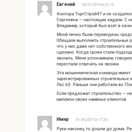
Евгений
02.01.2019 в 22:15
Контора ТоргСтрой47 и ее создате
Сергеевна — настоящие кидали. С н
Владимир, который был взят в качес
Мной лично были переведены средст
Обещали выполнить строительные ра
что у них даже нет собственного ин
сделано. Когда сроки стали подходи
звонить. Меня успокаивали, говори
перестали отвечать на звонки.
Эта мошенническая команда имеет 
зарегистрированных строительных к
Лес 60. Раньше они работали во Пс
Если предложат строительство — не
миллион своих наивных клиентов.
Имир
01.04.2021 в 17:20
Руки наконец то дошли до дома. Ре