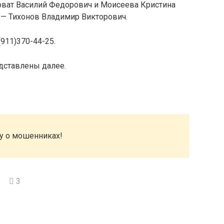
рват Василий Федорович и Моисеева Кристина
 — Тихонов Владимир Викторович.
(911)370-44-25.
дставлены далее.
ду о мошенниках!
3