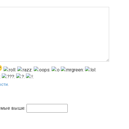
ости
.
емые выше: